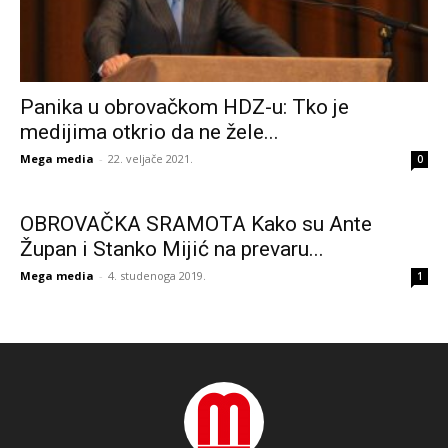
Panika u obrovačkom HDZ-u: Tko je
medijima otkrio da ne žele...
Mega media
-
22. veljače 2021.
0
OBROVAČKA SRAMOTA Kako su Ante
Župan i Stanko Mijić na prevaru...
Mega media
-
4. studenoga 2019.
1