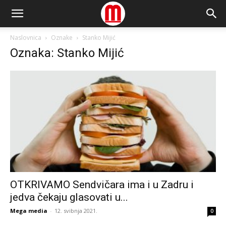
Naslovnica
Oznake
Stanko Mijić
Oznaka: Stanko Mijić
OTKRIVAMO Sendvičara ima i u Zadru i
jedva čekaju glasovati u...
Mega media
-
12. svibnja 2021.
0