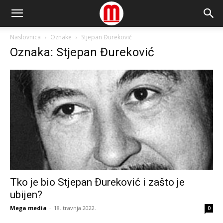
Naslovnica
Oznake
Stjepan Đureković
Oznaka: Stjepan Đureković
Tko je bio Stjepan Đureković i zašto je
ubijen?
Mega media
-
18. travnja 2022.
0