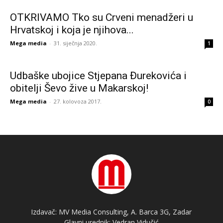
OTKRIVAMO Tko su Crveni menadžeri u
Hrvatskoj i koja je njihova...
Mega media
-
31. siječnja 2020.
1
Udbaške ubojice Stjepana Đurekovića i
obitelji Ševo žive u Makarskoj!
Mega media
-
27. kolovoza 2017.
0
Izdavač: MV Media Consulting, A. Barca 3G, Zadar
Glavni urednik: Vedran Vidučić