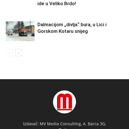
ide u Veliko Brdo!
Dalmacijom „divlja“ bura, u Lici i
Gorskom Kotaru snijeg
Izdavač: MV Media Consulting, A. Barca 3G,