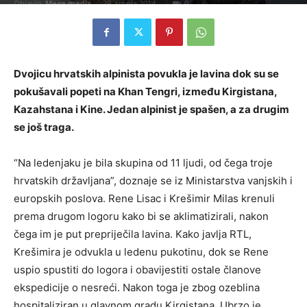
Objavio
Mega media
-
29. srpnja 2014.
0
Dvojicu hrvatskih alpinista povukla je lavina dok su se
pokušavali popeti na Khan Tengri, između Kirgistana,
Kazahstana i Kine. Jedan alpinist je spašen, a za drugim
se još traga.
“Na ledenjaku je bila skupina od 11 ljudi, od čega troje
hrvatskih državljana”, doznaje se iz Ministarstva vanjskih i
europskih poslova. Rene Lisac i Krešimir Milas krenuli
prema drugom logoru kako bi se aklimatizirali, nakon
čega im je put prepriječila lavina. Kako javlja RTL,
Krešimira je odvukla u ledenu pukotinu, dok se Rene
uspio spustiti do logora i obavijestiti ostale članove
ekspedicije o nesreći. Nakon toga je zbog ozeblina
hospitaliziran u glavnom gradu Kirgistana. Ubrzo je