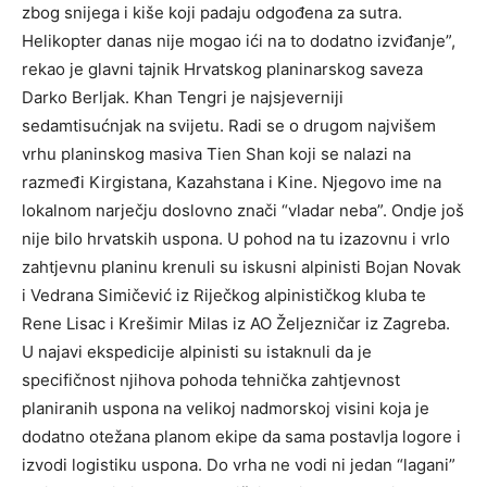
zbog snijega i kiše koji padaju odgođena za sutra.
Helikopter danas nije mogao ići na to dodatno izviđanje”,
rekao je glavni tajnik Hrvatskog planinarskog saveza
Darko Berljak. Khan Tengri je najsjeverniji
sedamtisućnjak na svijetu. Radi se o drugom najvišem
vrhu planinskog masiva Tien Shan koji se nalazi na
razmeđi Kirgistana, Kazahstana i Kine. Njegovo ime na
lokalnom narječju doslovno znači “vladar neba”. Ondje još
nije bilo hrvatskih uspona. U pohod na tu izazovnu i vrlo
zahtjevnu planinu krenuli su iskusni alpinisti Bojan Novak
i Vedrana Simičević iz Riječkog alpinističkog kluba te
Rene Lisac i Krešimir Milas iz AO Željezničar iz Zagreba.
U najavi ekspedicije alpinisti su istaknuli da je
specifičnost njihova pohoda tehnička zahtjevnost
planiranih uspona na velikoj nadmorskoj visini koja je
dodatno otežana planom ekipe da sama postavlja logore i
izvodi logistiku uspona. Do vrha ne vodi ni jedan “lagani”