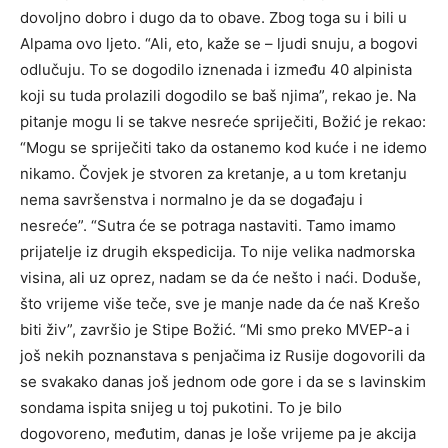
dovoljno dobro i dugo da to obave. Zbog toga su i bili u
Alpama ovo ljeto. “Ali, eto, kaže se – ljudi snuju, a bogovi
odlučuju. To se dogodilo iznenada i između 40 alpinista
koji su tuda prolazili dogodilo se baš njima”, rekao je. Na
pitanje mogu li se takve nesreće spriječiti, Božić je rekao:
“Mogu se spriječiti tako da ostanemo kod kuće i ne idemo
nikamo. Čovjek je stvoren za kretanje, a u tom kretanju
nema savršenstva i normalno je da se događaju i
nesreće”. “Sutra će se potraga nastaviti. Tamo imamo
prijatelje iz drugih ekspedicija. To nije velika nadmorska
visina, ali uz oprez, nadam se da će nešto i naći. Doduše,
što vrijeme više teče, sve je manje nade da će naš Krešo
biti živ”, završio je Stipe Božić. “Mi smo preko MVEP-a i
još nekih poznanstava s penjačima iz Rusije dogovorili da
se svakako danas još jednom ode gore i da se s lavinskim
sondama ispita snijeg u toj pukotini. To je bilo
dogovoreno, međutim, danas je loše vrijeme pa je akcija