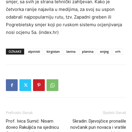
smjer, sa svih je strana tehnički zahtjevan. Kako je
četvorka ranije najavila u medijima, za svoj su uspon
odabrali najpopularniju rutu, tzv. Zapadni greben ili
Pogrebietsky smjer koji po ruskom sistemu ocjenjivanja
nosi ocjenu 5a. (index.hr)
OZNAKE
alpinisti
kirgistan
lavina
planina
snijeg
vrh
Prethodni članak
Sljedeći članak
Prof. Ivica Sumić: Nisam
Skradin: Djevojčice pronašle
doveo Rakuljića na sjednicu
novčanik pun novaca i vratile