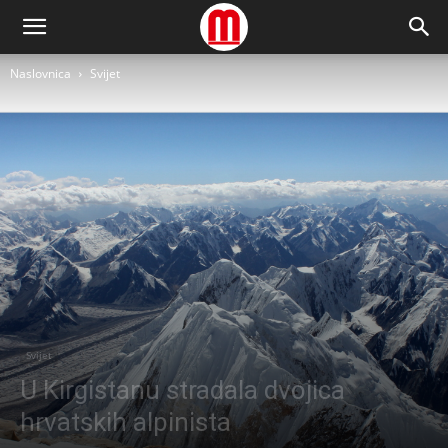
Naslovnica
Svijet
Svijet
U Kirgistanu stradala dvojica
hrvatskih alpinista