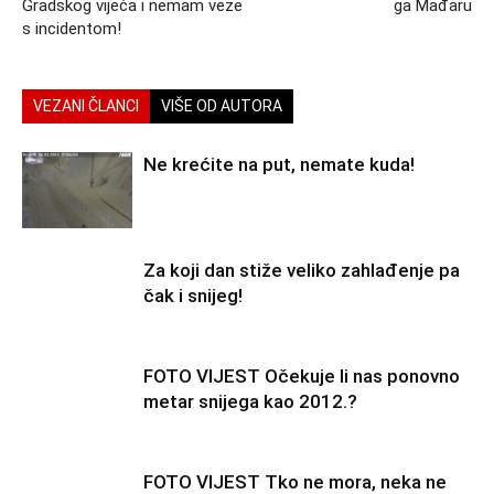
Gradskog vijeća i nemam veze
ga Mađaru
s incidentom!
VEZANI ČLANCI
VIŠE OD AUTORA
Ne krećite na put, nemate kuda!
Za koji dan stiže veliko zahlađenje pa
čak i snijeg!
FOTO VIJEST Očekuje li nas ponovno
metar snijega kao 2012.?
FOTO VIJEST Tko ne mora, neka ne