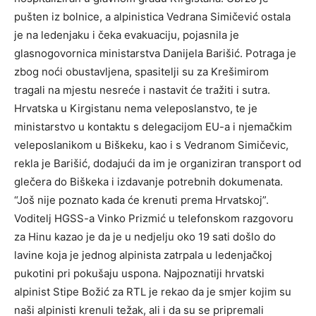
pušten iz bolnice, a alpinistica Vedrana Simičević ostala
je na ledenjaku i čeka evakuaciju, pojasnila je
glasnogovornica ministarstva Danijela Barišić. Potraga je
zbog noći obustavljena, spasitelji su za Krešimirom
tragali na mjestu nesreće i nastavit će tražiti i sutra.
Hrvatska u Kirgistanu nema veleposlanstvo, te je
ministarstvo u kontaktu s delegacijom EU-a i njemačkim
veleposlanikom u Biškeku, kao i s Vedranom Simičevic,
rekla je Barišić, dodajući da im je organiziran transport od
glečera do Biškeka i izdavanje potrebnih dokumenata.
“Još nije poznato kada će krenuti prema Hrvatskoj”.
Voditelj HGSS-a Vinko Prizmić u telefonskom razgovoru
za Hinu kazao je da je u nedjelju oko 19 sati došlo do
lavine koja je jednog alpinista zatrpala u ledenjačkoj
pukotini pri pokušaju uspona. Najpoznatiji hrvatski
alpinist Stipe Božić za RTL je rekao da je smjer kojim su
naši alpinisti krenuli težak, ali i da su se pripremali