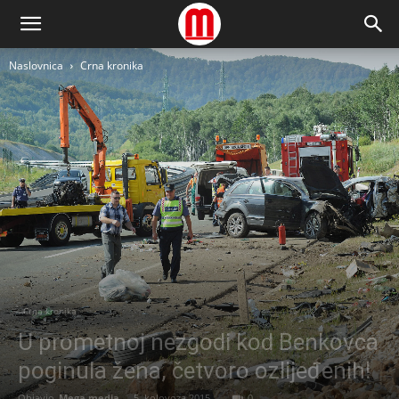
Naslovnica
Crna kronika
Crna kronika
U prometnoj nezgodi kod Benkovca
poginula žena, četvoro ozlijeđenih!
Objavio
Mega media
-
5. kolovoza 2015.
0