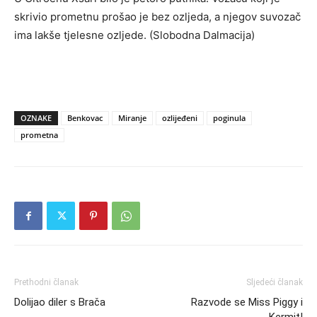
skrivio prometnu prošao je bez ozljeda, a njegov suvozač
ima lakše tjelesne ozljede. (Slobodna Dalmacija)
OZNAKE
Benkovac
Miranje
ozlijeđeni
poginula
prometna
Prethodni članak
Sljedeći članak
Dolijao diler s Brača
Razvode se Miss Piggy i