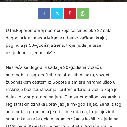
U teškoj prometnoj nesreći koja se sinoć oko 22 sata
dogodila kraj mjesta Miranje u benkovačkom kraju,
poginula je 50-godišnja žena, troje ljude je teže
ozlijeđeno, a jedan lakše.
Nesreća se dogodila kada je 20-godišnji vozač u
automobilu zagrebačkih registraskih oznaka, vozeći
županijskom cestom iz Šopota u smjeru Miranja ušao u
raskrižje bez zaustavanja i pritom udario u vozilo koje je
dolazilo iz suprotnog smjera. Tim automobilom zadarskih
registraskih oznaka upravljao je 49-godišnjak. Žena iz tog
automobila preminula je od siline udarca, troje njezinih
suputnika je teže dok je jedan prošao s lakših ozljedama.
U Citroenu Xsari bilo je petoro putnika. Vozaču koji je