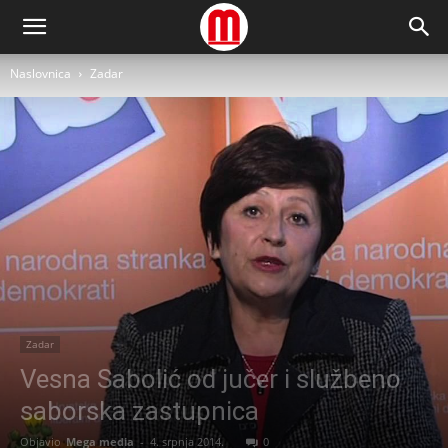
Naslovnica
Zadar
Zadar
Vesna Sabolić od jučer i službeno
saborska zastupnica
Objavio
Mega media
-
4. srpnja 2014.
0