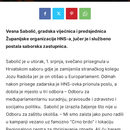
Vesna Sabolić, gradska vijećnica i predsjednica
Županijske organizacije HNS-a, jučer je i službeno
postala saborska zastupnica.
Sabolić je u utorak, 1. srpnja, svečano prisegnula u
Hrvatskom saboru gdje je zamijenila stranačkog kolegu
Jozu Radoša jer je on otišao u Europarlament. Odmah
nakon prisege zadarska je HNS-ovka prionula poslu, a
dobila je mjesto u tri odbora – Odboru za
međuparlamentarnu suradnju, pravosuđe i zdravstvo i
socijalnu politiku. Sabolić je izrazila žaljenje što nije u
Odboru za zaštitu okoliša. – Mi smo zaista jako puno radili
u kampanji vezano uz famozno “Crno brdo” i lokaciju
Regionalnog centra za zbrinjavanje otpada. Ali ću barem