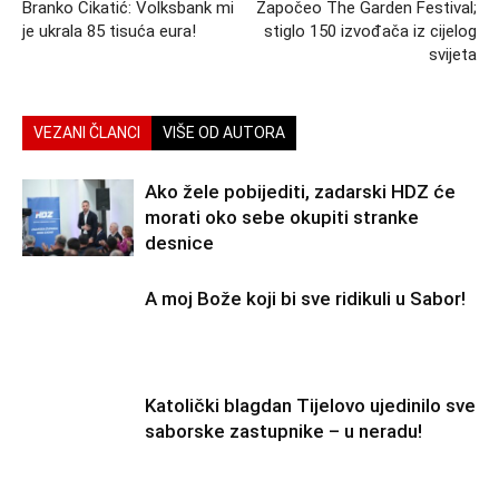
Branko Cikatić: Volksbank mi
Započeo The Garden Festival;
je ukrala 85 tisuća eura!
stiglo 150 izvođača iz cijelog
svijeta
VEZANI ČLANCI
VIŠE OD AUTORA
Ako žele pobijediti, zadarski HDZ će
morati oko sebe okupiti stranke
desnice
A moj Bože koji bi sve ridikuli u Sabor!
Katolički blagdan Tijelovo ujedinilo sve
saborske zastupnike – u neradu!