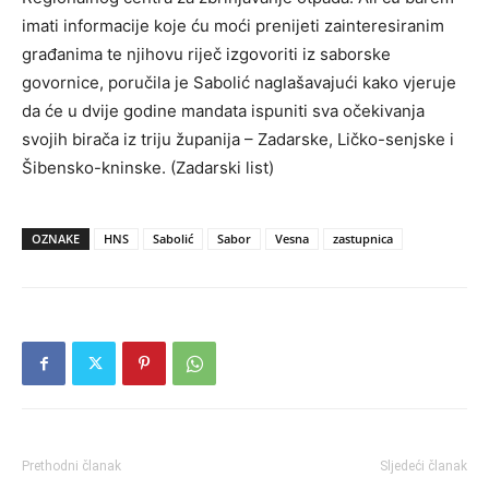
imati informacije koje ću moći prenijeti zainteresiranim
građanima te njihovu riječ izgovoriti iz saborske
govornice, poručila je Sabolić naglašavajući kako vjeruje
da će u dvije godine mandata ispuniti sva očekivanja
svojih birača iz triju županija – Zadarske, Ličko-senjske i
Šibensko-kninske. (Zadarski list)
OZNAKE
HNS
Sabolić
Sabor
Vesna
zastupnica
Prethodni članak
Sljedeći članak