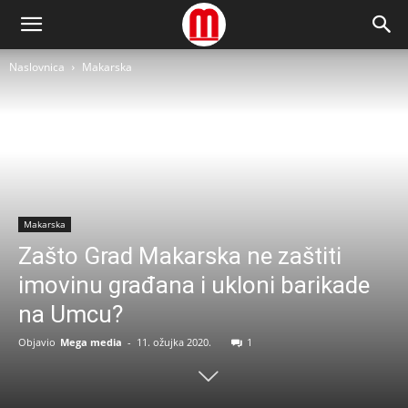
Naslovnica
Makarska
Makarska
Zašto Grad Makarska ne zaštiti
imovinu građana i ukloni barikade
na Umcu?
Objavio
Mega media
-
11. ožujka 2020.
1