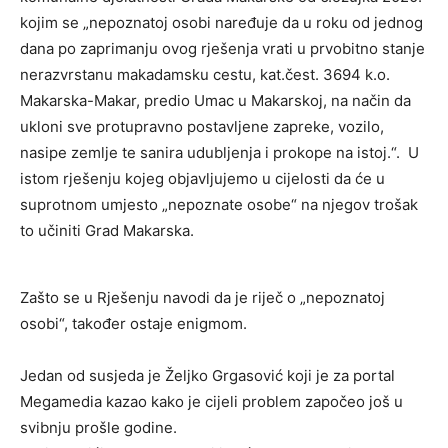
kojim se „nepoznatoj osobi naređuje da u roku od jednog
dana po zaprimanju ovog rješenja vrati u prvobitno stanje
nerazvrstanu makadamsku cestu, kat.čest. 3694 k.o.
Makarska-Makar, predio Umac u Makarskoj, na način da
ukloni sve protupravno postavljene zapreke, vozilo,
nasipe zemlje te sanira udubljenja i prokope na istoj.“. U
istom rješenju kojeg objavljujemo u cijelosti da će u
suprotnom umjesto „nepoznate osobe“ na njegov trošak
to učiniti Grad Makarska.
Zašto se u Rješenju navodi da je riječ o „nepoznatoj
osobi“, također ostaje enigmom.
Jedan od susjeda je Željko Grgasović koji je za portal
Megamedia kazao kako je cijeli problem započeo još u
svibnju prošle godine.