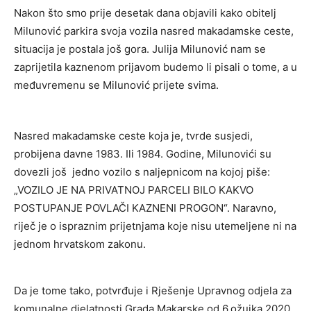
Nakon što smo prije desetak dana objavili kako obitelj
Milunović parkira svoja vozila nasred makadamske ceste,
situacija je postala još gora. Julija Milunović nam se
zaprijetila kaznenom prijavom budemo li pisali o tome, a u
međuvremenu se Milunović prijete svima.
Nasred makadamske ceste koja je, tvrde susjedi,
probijena davne 1983. Ili 1984. Godine, Milunovići su
dovezli još jedno vozilo s naljepnicom na kojoj piše:
„VOZILO JE NA PRIVATNOJ PARCELI BILO KAKVO
POSTUPANJE POVLAČI KAZNENI PROGON“. Naravno,
riječ je o ispraznim prijetnjama koje nisu utemeljene ni na
jednom hrvatskom zakonu.
Da je tome tako, potvrđuje i Rješenje Upravnog odjela za
komunalne djelatnosti Grada Makarske od 6.ožujka 2020.