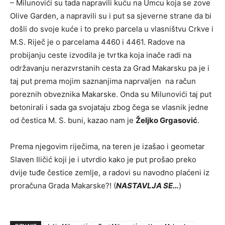
– Milunovići su tada napravili kuću na Umcu koja se zove
Olive Garden, a napravili su i put sa sjeverne strane da bi
došli do svoje kuće i to preko parcela u vlasništvu Crkve i
M.S. Riječ je o parcelama 4460 i 4461. Radove na
probijanju ceste izvodila je tvrtka koja inače radi na
održavanju nerazvrstanih cesta za Grad Makarsku pa je i
taj put prema mojim saznanjima naprvaljen na račun
poreznih obveznika Makarske. Onda su Milunovići taj put
betonirali i sada ga svojataju zbog čega se vlasnik jedne
od čestica M. S. buni, kazao nam je
Željko Grgasović
.
Prema njegovim riječima, na teren je izašao i geometar
Slaven Iličić koji je i utvrdio kako je put prošao preko
dvije tuđe čestice zemlje, a radovi su navodno plaćeni iz
proračuna Grada Makarske?! (
NASTAVLJA SE…
)