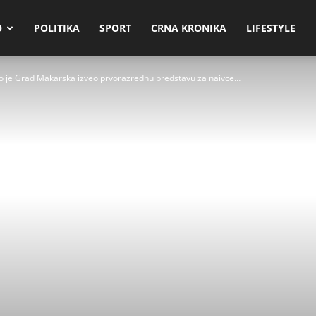
O
POLITIKA
SPORT
CRNA KRONIKA
LIFESTYLE
e Grad Makarska izveo prvorazrednu predstavu za naivce…