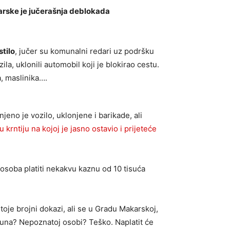
arske je jučerašnja deblokada
tilo
, jučer su komunalni redari uz podršku
la, uklonili automobil koji je blokirao cestu.
, maslinika….
eno je vozilo, uklonjene i barikade, ali
 krntiju na kojoj je jasno ostavio i prijeteće
 osoba platiti nekakvu kaznu od 10 tisuća
je brojni dokazi, ali se u Gradu Makarskoj,
 kuna? Nepoznatoj osobi? Teško. Naplatit će