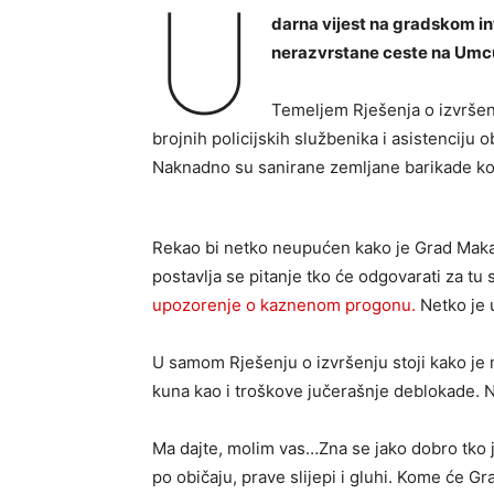
U
darna vijest na gradskom i
nerazvrstane ceste na Umc
Temeljem Rješenja o izvršen
brojnih policijskih službenika i asistenciju 
Naknadno su sanirane zemljane barikade koj
Rekao bi netko neupućen kako je Grad Makarsk
postavlja se pitanje tko će odgovarati za tu 
upozorenje o kaznenom progonu.
Netko je 
U samom Rješenju o izvršenju stoji kako je n
kuna kao i troškove jučerašnje deblokade.
Ma dajte, molim vas…Zna se jako dobro tko j
po običaju, prave slijepi i gluhi. Kome će G