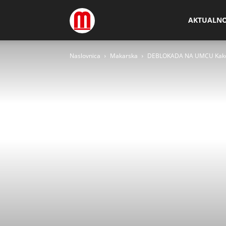
Megamedia
AKTUALN
Naslovnica
Makarska
DEBLOKADA NA UMCU Kako j