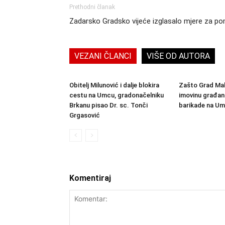
Prethodni članak
Zadarsko Gradsko vijeće izglasalo mjere za 
VEZANI ČLANCI
VIŠE OD AUTORA
Obitelj Milunović i dalje blokira
Zašto Grad Mak
cestu na Umcu, gradonačelniku
imovinu građana
Brkanu pisao Dr. sc. Tonči
barikade na U
Grgasović
Komentiraj