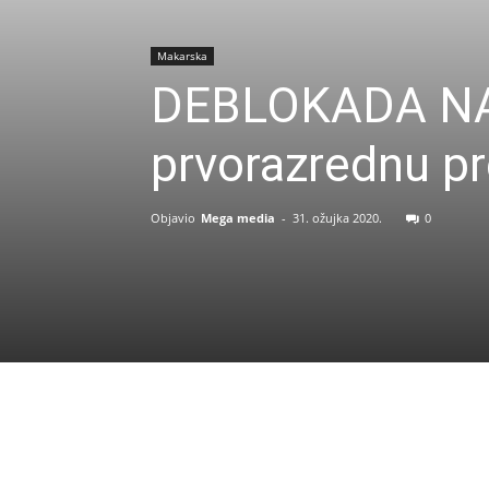
Makarska
DEBLOKADA NA 
prvorazrednu p
Objavio
Mega media
-
31. ožujka 2020.
0