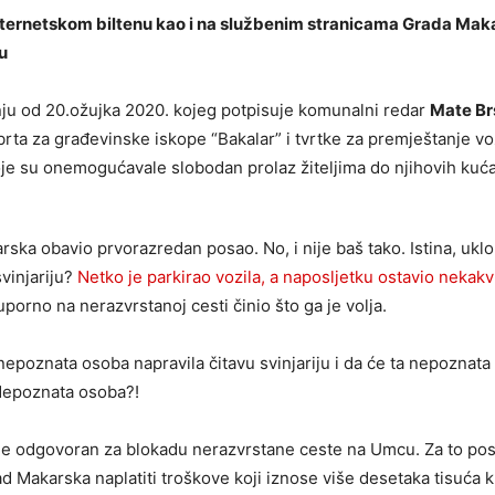
nternetskom biltenu kao i na službenim stranicama Grada Mak
u
ju od 20.ožujka 2020. kojeg potpisuje komunalni redar
Mate Brs
obrta za građevinske iskope “Bakalar” i tvrtke za premještanje vozi
e su onemogućavale slobodan prolaz žiteljima do njihovih kuća
a obavio prvorazredan posao. No, i nije baš tako. Istina, uklonj
svinjariju?
Netko je parkirao vozila, a naposljetku ostavio nekakvu
uporno na nerazvrstanoj cesti činio što ga je volja.
epoznata osoba napravila čitavu svinjariju i da će ta nepoznata
 Nepoznata osoba?!
e odgovoran za blokadu nerazvrstane ceste na Umcu. Za to posto
rad Makarska naplatiti troškove koji iznose više desetaka tisuća