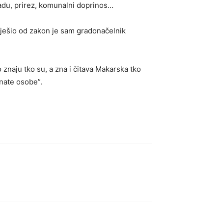
adu, prirez, komunalni doprinos…
iješio od zakon je sam gradonačelnik
 znaju tko su, a zna i čitava Makarska tko
nate osobe”.