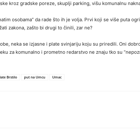
ke kroz gradske poreze, skuplji parking, višu komunalnu nakn
m osobama” da rade što ih je volja. Prvi koji se više puta ogr
i zakona, zašto bi drugi to činili, zar ne?
 neka se izjasne i plate svinjariju koju su priredili. Oni dobro
eku za komunalno i prometno redarstvo ne znaju tko su “nepoz
ate Brstilo
put na Umcu
Umac