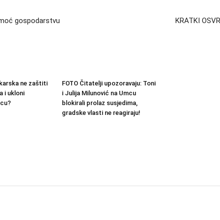
pomoć gospodarstvu
KRATKI OSVRT 
arska ne zaštiti
FOTO Čitatelji upozoravaju: Toni
 i ukloni
i Julija Milunović na Umcu
mcu?
blokirali prolaz susjedima,
gradske vlasti ne reagiraju!