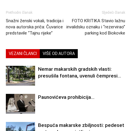
Prethodni članak
Sljedeći članak
Snažni ženski vokali, tradicija i
FOTO KRITIKA Stavio lažnu
nova autorska priča: Čuvarice
invalidsku oznaku i “rezervirao”
predstavile “Tajnu rijeke”
parking kod Biokovke
VEZANI ČLANCI
VIŠE OD AUTORA
Nemar makarskih gradskih vlasti:
presušila fontana, uvenuli čempresi…
Paunovićeva prohibicija…
Bespuća makarske zbiljnosti: pedeset