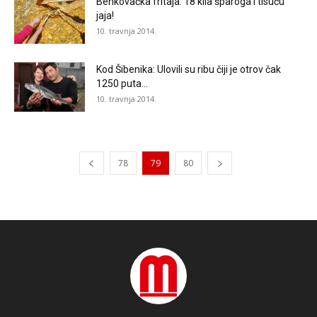
Benkovačka fritaja: 18 kila šparoga i tisuću
jaja!
10. travnja 2014.
Kod Šibenika: Ulovili su ribu čiji je otrov čak
1250 puta...
10. travnja 2014.
78
79
80