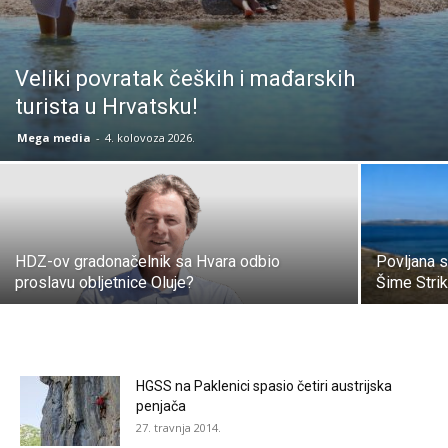
Veliki povratak čeških i mađarskih
turista u Hrvatsku!
Mega media
-
4. kolovoza 2026.
HDZ-ov gradonačelnik sa Hvara odbio
Povljana st
proslavu obljetnice Oluje?
Šime Stri
HGSS na Paklenici spasio četiri austrijska
penjača
27. travnja 2014.