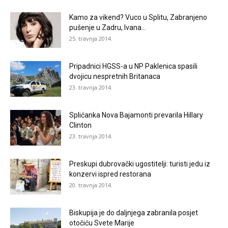
Kamo za vikend? Vuco u Splitu, Zabranjeno
pušenje u Zadru, Ivana...
25. travnja 2014.
Pripadnici HGSS-a u NP Paklenica spasili
dvojicu nespretnih Britanaca
23. travnja 2014.
Splićanka Nova Bajamonti prevarila Hillary
Clinton
23. travnja 2014.
Preskupi dubrovački ugostitelji: turisti jedu iz
konzervi ispred restorana
20. travnja 2014.
Biskupija je do daljnjega zabranila posjet
otočiću Svete Marije