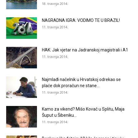
18. travnja 2014.
NAGRADNA IGRA: VODIMO TE U BRAZIL!
11. travnja 2014.
HAK: Jak vjetar na Jadranskoj magistrali i A1
11. travnja 2014.
Najmlađi načelnik u Hrvatskoj odrekao se
plaće dok proračun ne stane...
11. travnja 2014.
Kamo za vikend? Mišo Kovač u Splitu, Maja
Šuput u Šibeniku…
11. travnja 2014.