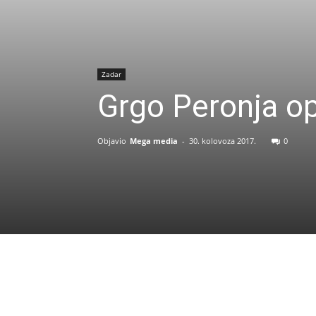
Zadar
Grgo Peronja op
Objavio
Mega media
-
30. kolovoza 2017.
0