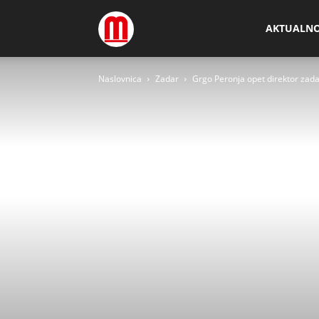
Megamedia
AKTUALN
Naslovnica
Zadar
Grgo Peronja opet direktor zad