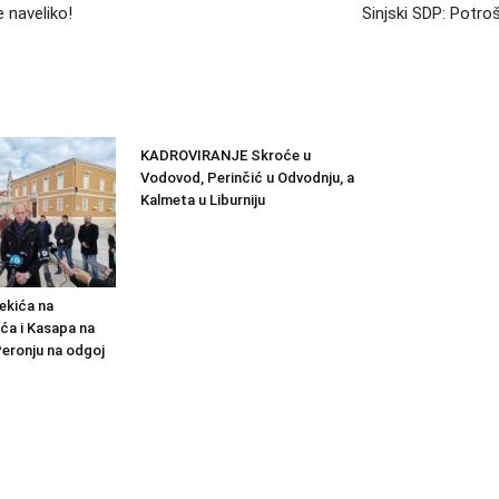
e naveliko!
Sinjski SDP: Potro
KADROVIRANJE Skroće u
Vodovod, Perinčić u Odvodnju, a
Kalmeta u Liburniju
ekića na
ća i Kasapa na
Peronju na odgoj