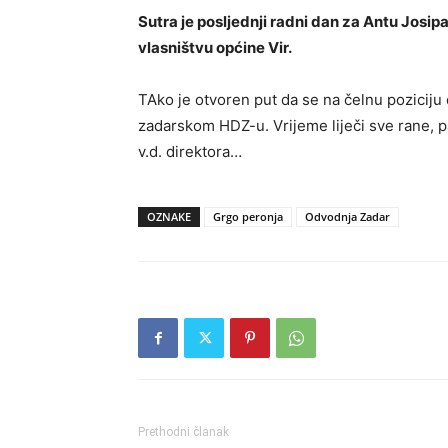
Sutra je posljednji radni dan za Antu Josip
vlasništvu općine Vir.
TAko je otvoren put da se na čelnu poziciju 
zadarskom HDZ-u. Vrijeme liječi sve rane, p
v.d. direktora…
OZNAKE
Grgo peronja
Odvodnja Zadar
Prethodni članak