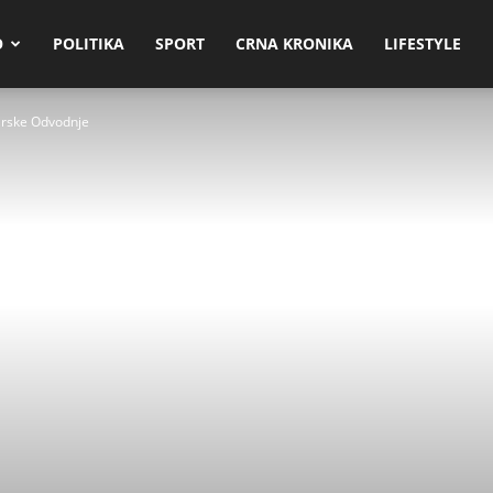
O
POLITIKA
SPORT
CRNA KRONIKA
LIFESTYLE
arske Odvodnje