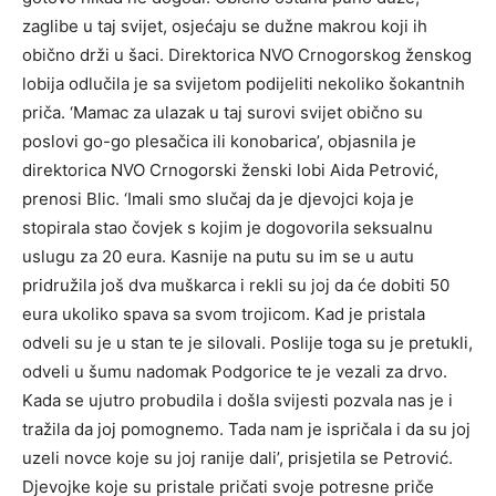
zaglibe u taj svijet, osjećaju se dužne makrou koji ih
obično drži u šaci. Direktorica NVO Crnogorskog ženskog
lobija odlučila je sa svijetom podijeliti nekoliko šokantnih
priča. ‘Mamac za ulazak u taj surovi svijet obično su
poslovi go-go plesačica ili konobarica’, objasnila je
direktorica NVO Crnogorski ženski lobi Aida Petrović,
prenosi Blic. ‘Imali smo slučaj da je djevojci koja je
stopirala stao čovjek s kojim je dogovorila seksualnu
uslugu za 20 eura. Kasnije na putu su im se u autu
pridružila još dva muškarca i rekli su joj da će dobiti 50
eura ukoliko spava sa svom trojicom. Kad je pristala
odveli su je u stan te je silovali. Poslije toga su je pretukli,
odveli u šumu nadomak Podgorice te je vezali za drvo.
Kada se ujutro probudila i došla svijesti pozvala nas je i
tražila da joj pomognemo. Tada nam je ispričala i da su joj
uzeli novce koje su joj ranije dali’, prisjetila se Petrović.
Djevojke koje su pristale pričati svoje potresne priče