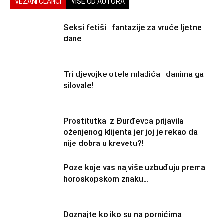
VEZANI ČLANCI
VIŠE OD AUTORA
Seksi fetiši i fantazije za vruće ljetne
dane
Tri djevojke otele mladića i danima ga
silovale!
Prostitutka iz Đurđevca prijavila
oženjenog klijenta jer joj je rekao da
nije dobra u krevetu?!
Poze koje vas najviše uzbuđuju prema
horoskopskom znaku…
Doznajte koliko su na pornićima