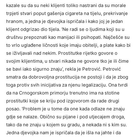
kazale su da su neki klijenti toliko nastrani da su morale
trpjeti stvari poput gašenja cigareta na tijelu, prekrivanje
hranom, a jedna je djevojka ispričala i kako joj je jedan
klijent odgrizao dio tijela. ‘Ne radi se o ljudima koji su u
društvu prepoznati kao manijaci ili psihopati. Najčešće su
to vrlo uglađene ličnosti koje imaju obitelji, a plate kako bi
se iživljavali nad nekim. Prostitutke rijetko govore o
svojim klijentima, u stvari nikada ne govore tko je ili čime
se bavi iako sigurno znaju’, rekla je Petrović. Petrović
smatra da dobrovoljna prostitucija ne postoji i da je zbog
toga protiv svih inicijativa za njenu legalizaciju. Ona tvrdi
da na Crnogorskom primorju trenutno ima na stotine
prostitutki koje se kriju pod izgovorom da rade drugi
posao. ‘Problem je u tome da one kada odlaze ne znaju
gdje se nalaze. Obično su pijane i pod utjecajem droga,
tako da ne znaju u kojem su gradu, a nekada ni s kim su.
Jedna djevojka nam je ispričala da je išla na jahte i da