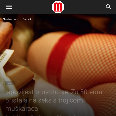
Naslovnica
Svijet
Svijet
Ispovijest prostitutke: Za 50 eura
pristala na seks s trojicom
muškaraca