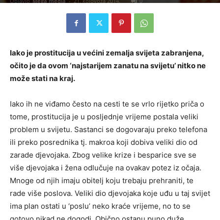
Objavio
Mega media
-
21. kolovoza 2014.
0
Iako je prostitucija u većini zemalja svijeta zabranjena,
očito je da ovom ‘najstarijem zanatu na svijetu’ nitko ne
može stati na kraj.
Iako ih ne viđamo često na cesti te se vrlo rijetko priča o
tome, prostitucija je u posljednje vrijeme postala veliki
problem u svijetu. Sastanci se dogovaraju preko telefona
ili preko posrednika tj. makroa koji dobiva veliki dio od
zarade djevojaka. Zbog velike krize i besparice sve se
više djevojaka i žena odlučuje na ovakav potez iz očaja.
Mnoge od njih imaju obitelj koju trebaju prehraniti, te
rade više poslova. Veliki dio djevojaka koje uđu u taj svijet
ima plan ostati u ‘poslu’ neko kraće vrijeme, no to se
gotovo nikad ne dogodi. Obično ostanu puno duže,