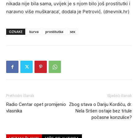
nikada nije bila sama, uvijek je s njom bilo još prostitutki i
naravno više muškaraca’, dodala je Petrović. (dnevnik.hr)
OZNAKE
kurva
prostitutka
sex
Prethodni članak
Sljedeći članak
Radio Centar opet promijenio
Zbog stava o Dariju Kordiću, dr.
vlasnika
Nela Sršen ostaje bez titule
počasne konzulice?