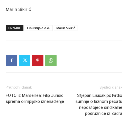
Marin Sikirić
OZNAKE
Liburnija d.o.o.
Marin Sikirić
Prethodni članak
Sljedeći članak
FOTO iz Marseillea: Filip Jurišić
Stjepan Lisičak potvrdio
sprema olimpijsko iznenađenje
sumnje o lažnom pečatu
nepostojeće sindikalne
podružnice iz Zadra