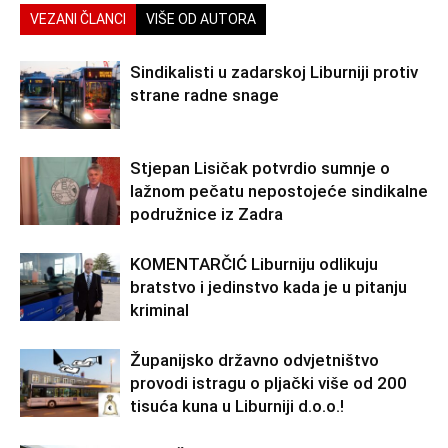
VEZANI ČLANCI
VIŠE OD AUTORA
Sindikalisti u zadarskoj Liburniji protiv
strane radne snage
Stjepan Lisičak potvrdio sumnje o
lažnom pečatu nepostojeće sindikalne
podružnice iz Zadra
KOMENTARČIĆ Liburniju odlikuju
bratstvo i jedinstvo kada je u pitanju
kriminal
Županijsko državno odvjetništvo
provodi istragu o pljački više od 200
tisuća kuna u Liburniji d.o.o.!