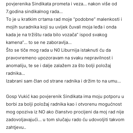
povjerenika Sindikata prometa i veza… nakon više od
7.godina sindikalnog rada…
To je u kratkim crtama rad moje “podobne” malenkosti i
mojih suradnika koji su uvijek čuvali moja leđa i onda
kada je na tržištu rada bilo vozača” ispod svakog
kamena”… to se ne zaboravlja…
Što se tiče mog rada u N0 Liburnija istaknuti ću da
pravovremeno upozoravam na svaku nepravilnost i
anomaliju, te se i dalje zalažem za što bolji položaj
radnika…
Izabrani sam član od strane radnika i držim to na umu…
Gosp Vukić kao povjerenik Sindikata ima moju potporu u
borbi za bolji položaj radnika kao i otvorenu mogućnost
mog opoziva iz NO ako članstvo procijeni da moj rad nije
zadovoljavajući… u tom slučaju rado ću udovoljiti takvom
zahtjevu..