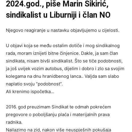
2024.god., piše Marin Sikirić,
sindikalist u Liburniji
i član NO
Njegovo reagiranje u nastavku objavljujemo u cijelosti.
U objavi koja se među ostalim dotiče i mog sindikalnog
rada, moram iznijeti bitne činjenice. Dakle, ja sam član
sindikata, nisam bivši sindikalist. Što se tiče podobnosti,
ja još uvijek vozim autobus, dijelim i dobro i zlo sa svojim
kolegama na dnu hranidbenog lanca.. Valjda sam slabo
naplatio svoju “podobnost”.
Ali krenimo ispočetka…
2016. god preuzimam Sindikat te odmah pokrećem
pregovore o poboljšanju plaća i materijalnih prava
radnika.
Nailazimo na zid, nakon više neuspješnih pokušaja