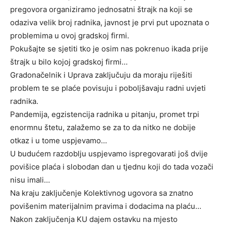
pregovora organiziramo jednosatni štrajk na koji se
odaziva velik broj radnika, javnost je prvi put upoznata o
problemima u ovoj gradskoj firmi.
Pokušajte se sjetiti tko je osim nas pokrenuo ikada prije
štrajk u bilo kojoj gradskoj firmi…
Gradonačelnik i Uprava zaključuju da moraju riješiti
problem te se plaće povisuju i poboljšavaju radni uvjeti
radnika.
Pandemija, egzistencija radnika u pitanju, promet trpi
enormnu štetu, zalažemo se za to da nitko ne dobije
otkaz i u tome uspjevamo…
U budućem razdoblju uspjevamo ispregovarati još dvije
povišice plaća i slobodan dan u tjednu koji do tada vozači
nisu imali…
Na kraju zaključenje Kolektivnog ugovora sa znatno
povišenim materijalnim pravima i dodacima na plaću…
Nakon zaključenja KU dajem ostavku na mjesto