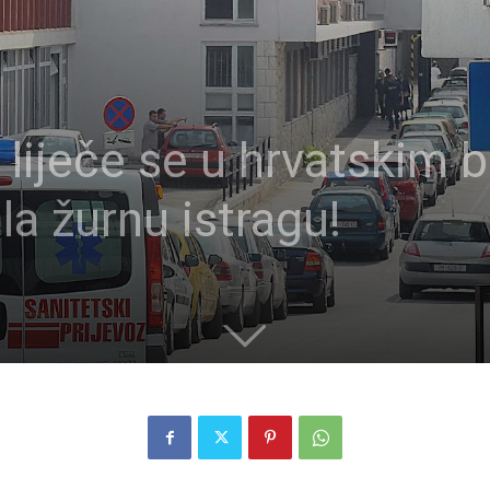
i liječe se u hrvatskim
la žurnu istragu!