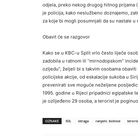
odjela, preko nekog drugog hitnog prijama (i
je policija, kako neslužbeno doznajemo, zat
za koje bi mogli posumnjati da su nastale u
Obavit će se razgovor
Kako se u KBC-u Split vrlo često liječe osobe
zadobila u ratnom ili “mirnodopskom” inciden
ozljedu”, željeli bi s takvim osobama obavit
policijske akcije, od eskalacije sukoba u Sir
prevenirati sve moguće neželjene posljedice.
1995. godine u Rijeci pripadnici egipatske 
je ozlijeđeno 29 osoba, a terorist je poginu
OZNAKE
ISIL
istraga
ranjeni. bolnice
teroris