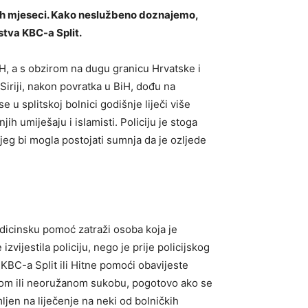
njih mjeseci. Kako neslužbeno doznajemo,
stva KBC-a Split.
IH, a s obzirom na dugu granicu Hrvatske i
 Siriji, nakon povratka u BiH, dođu na
e u splitskoj bolnici godišnje liječi više
h umiješaju i islamisti. Policiju je stoga
kojeg bi mogla postojati sumnja da je ozljede
edicinsku pomoć zatraži osoba koja je
ijestila policiju, nego je prije policijskog
a KBC-a Split ili Hitne pomoći obavijeste
nom ili neoružanom sukobu, pogotovo ako se
jen na liječenje na neki od bolničkih