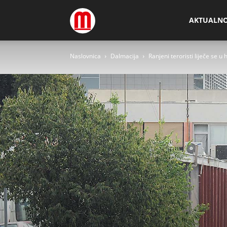
Megamedia
AKTUALN
Naslovnica
Dalmacija
Ranjeni teroristi liječe se 