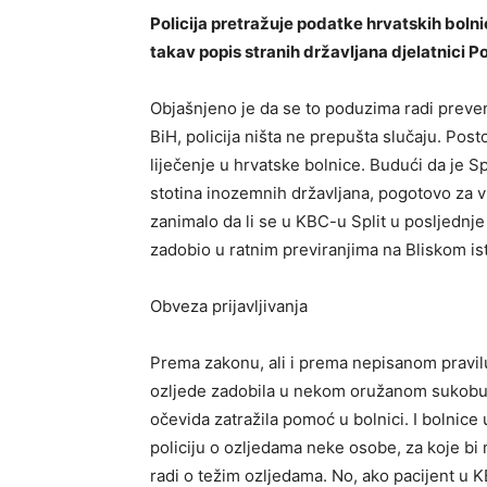
Policija pretražuje podatke hrvatskih boln
takav popis stranih državljana djelatnici Po
Objašnjeno je da se to poduzima radi prevenc
BiH, policija ništa ne prepušta slučaju. Post
liječenje u hrvatske bolnice. Budući da je Spl
stotina inozemnih državljana, pogotovo za vr
zanimalo da li se u KBC-u Split u posljednje v
zadobio u ratnim previranjima na Bliskom ist
Obveza prijavljivanja
Prema zakonu, ali i prema nepisanom pravilu
ozljede zadobila u nekom oružanom sukobu, na
očevida zatražila pomoć u bolnici. I bolnice 
policiju o ozljedama neke osobe, za koje 
radi o težim ozljedama. No, ako pacijent u 