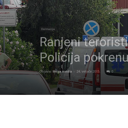
Dalmacija
Ranjeni terorist
Policija pokrenu
Objavio
Mega media
-
24. veljače 2015.
0