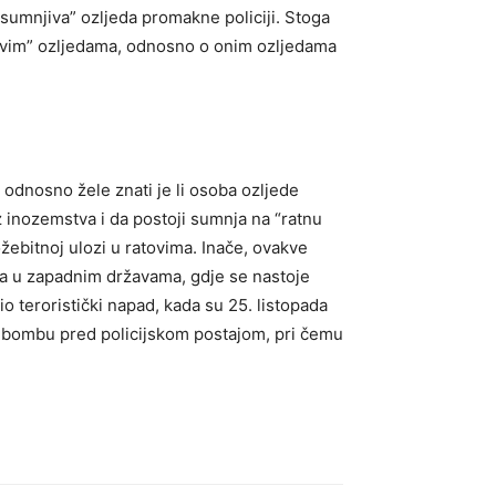
“sumnjiva” ozljeda promakne policiji. Stoga
njivim” ozljedama, odnosno o onim ozljedama
, odnosno žele znati je li osoba ozljede
iz inozemstva i da postoji sumnja na “ratnu
ožebitnoj ulozi u ratovima. Inače, ovakve
java u zapadnim državama, gdje se nastoje
o teroristički napad, kada su 25. listopada
il bombu pred policijskom postajom, pri čemu