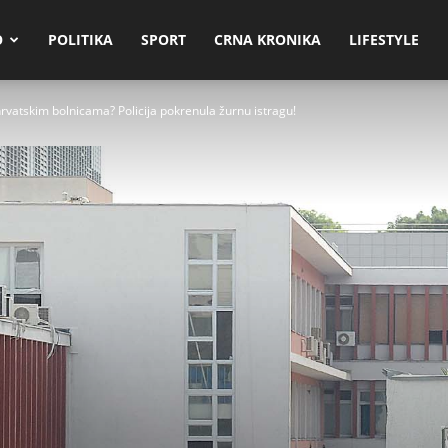
O
POLITIKA
SPORT
CRNA KRONIKA
LIFESTYLE
u hrvatskim bolnicama? Policija pokrenula žurnu istragu!