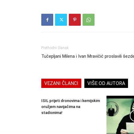
Prethodni članak
Tučepljani Milena i Ivan Mravičić proslavili šez
VEZANI ČLANCI
VIŠE OD AUTORA
ISIL prijeti dronovima i kemijskim
oružjem navijačima na
stadionima!