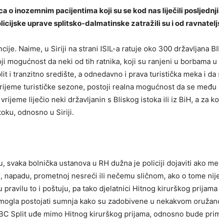
ica o inozemnim pacijentima koji su se kod nas liječili posljed
licijske uprave splitsko-dalmatinske zatražili su i od ravnatelj
ije. Naime, u Siriji na strani ISIL-a ratuje oko 300 državljana B
oji mogućnost da neki od tih ratnika, koji su ranjeni u borbama u
it i tranzitno središte, a odnedavno i prava turistička meka i da s
ijeme turističke sezone, postoji realna mogućnost da se među nji
rijeme liječio neki državljanin s Bliskog istoka ili iz BiH, a za 
oku, odnosno u Siriji.
, svaka bolnička ustanova u RH dužna je policiji dojaviti ako m
padu, prometnoj nesreći ili nečemu sličnom, ako o tome nije izv
u pravilu to i poštuju, pa tako djelatnici Hitnog kirurškog prijam
bi mogla postojati sumnja kako su zadobivene u nekakvom oruža
KBC Split uđe mimo Hitnog kirurškog prijama, odnosno bude priml