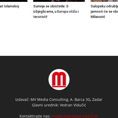
rat Islamskoj
Sumnje se obistinile: S
Salopeku odrublje
izbjeglicama, u Europu stižu i
javnosti će se obr
teroristi!
Milanović
Izdavač: MV Media Consulting, A. Barca 3G, Zadar
Glavni urednik: Vedran Vidučić
Kontaktirajte nas:
redakcija@mega-media.hr