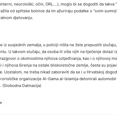
nterni, neurološki, očni, ORL….), moglo bi se dogoditi da takva 
ražila od splitske bolnice da im ažuriraju podatke o “svim sum
 ratnom djelovanju.
 iz susjednih zemalja, u policiji ništa ne žele prepustiti slučaju
tu. U takvom slučaju, da osoba ili više njih na liječenje dolazi 
i razgovor o okolnostima njihova ozljeđivanja, kao i o njihovoj m
iji i njihova širenja na ostale bliskoistočne zemlje, česta su po
 Uostalom, ne treba nikad zaboraviti da se i u Hrvatskoj dogodi
terorističke organizacije Al-Gama al-Islamija detonirali automob
o. (Slobodna Dalmacija)
ti