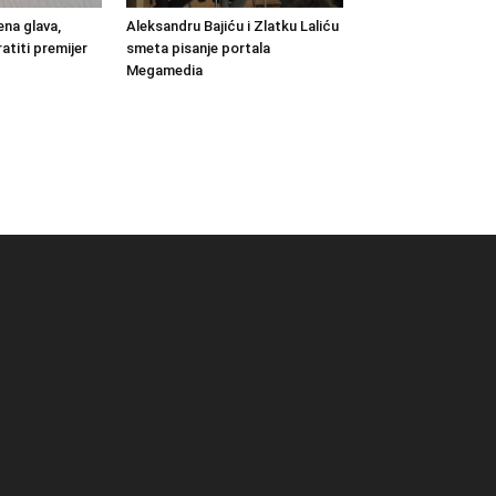
na glava,
Aleksandru Bajiću i Zlatku Laliću
atiti premijer
smeta pisanje portala
Megamedia