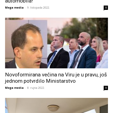
automobila!
Mega media
-
9. listopada 2022.
0
Novoformirana većina na Viru je u pravu, još
jednom potvrdilo Ministarstvo
Mega media
-
8. rujna 2022.
0