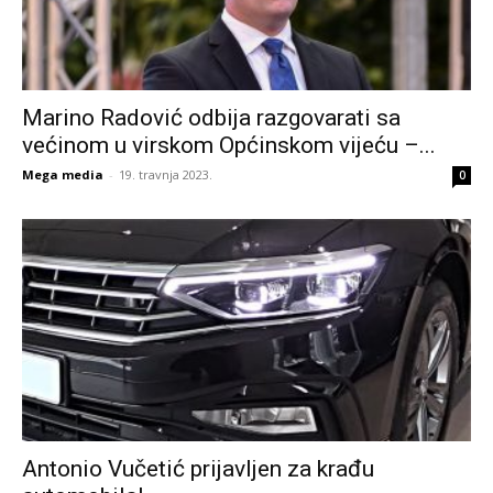
Marino Radović odbija razgovarati sa
većinom u virskom Općinskom vijeću –...
Mega media
-
19. travnja 2023.
0
Antonio Vučetić prijavljen za krađu