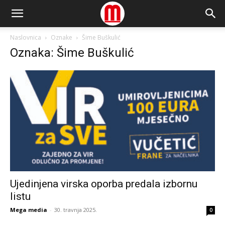
Naslovnica
Oznake
Šime Buškulić
Oznaka: Šime Buškulić
Ujedinjena virska oporba predala izbornu
listu
Mega media
-
30. travnja 2025.
0