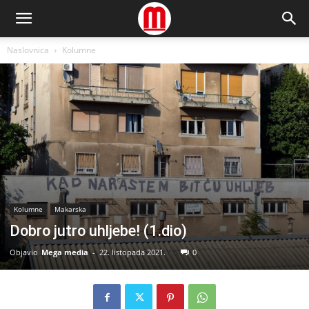
Naslovnica
Kolumne
Kolumne
Makarska
Dobro jutro uhljebe! (1.dio)
Objavio
Mega media
-
22. listopada 2021.
0