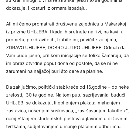
su krali mnogi iz vrha te stranke, jesu i to se godinama
dokazuje, i kosturi iz ormara ispadaju.
Ali mi ćemo promatrati društvenu zajednicu u Makarskoj
iz prizme UHLJEBA. I kada ih sretnete na rivi, na kavi, u
prometu, pozdravite ih, trubite im, povičite za njima,
ZDRAVO UHLJEBE, DOBRO JUTRO UHLJEBE. Odmah da
Vam bude jasno, prilikom inicijacije se toliko šamaraju, da
im obraz otvrdne poput đona od postole, da se ni ne
zarumeni na najjačoj buri što dere sa planine.
Da zaključimo, politički staž kreće od 16.godine – do neke
zrelosti, 30 te godine. Na tom putu sazrijevanja, budući
UHLJEBI se dokazuju, lijepljenjem plakata, mahanjem
zastavica, nošenjem šuškavaca, „završavanjem fakulteta“,
namještanjem studentskih poslova uglavnom u državnim
tvrtkama, sudjelovanjem u manje plaćenim odborima…