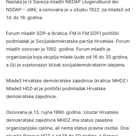
Nastala je iz Saveza mladih NSDAP (Jugendbund der
NSDAP – JdN), a osnovana je u ožujku 1922. za mladež od
14. do 18. godina.
Forum mladih SDP-a (kratica. FM ili FM SDP) politički
podmladak je Socijaldemokratske partije Hrvatske. Forum
mladih osnovan je 1992. godine. Forum mladih je
organizacija koja okuplja mlade ljude od 16 do 30 godina,
a čiji je svjetonazor blizak socijaldemokratskim idejama.
Mladež Hrvatske demokratske zajednice (kratica: MHDZ i
Mladež HDZ-a) je politički podmladak Hrvatske
demokratske zajednice.
Osnovana je 13. rujna 1990. godine. Unutar Hrvatske
demokratske zajednice MHDZ ima status zasebne
organizacijske cjeline, ali nema status pravne osobe. Ona
okuplja članove HDZ-a od 18 do 30 godina, a članovi