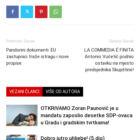
Prethodni članak
Sljedeći članak
Pandorini dokumenti: EU
LA COMMEDIA É FINITA
zastupnici traže istragu i nove
Antonio Vučetić podnio
propise
ostavku na mjesto
predsjednika Skupštine!
VEZANI ČLANCI
VIŠE OD AUTORA
OTKRIVAMO Zoran Paunović je u
mandatu zaposlio desetke SDP-ovaca
u Gradu i gradskim tvrtkama!
Dobro jutro uhljebe! (5.dio)