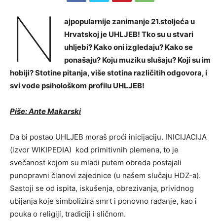
N
ajpopularnije zanimanje 21.stoljeća u
Hrvatskoj je UHLJEB! Tko su u stvari
uhljebi? Kako oni izgledaju? Kako se
ponašaju? Koju muziku slušaju? Koji su im
hobiji? Stotine pitanja, više stotina različitih odgovora, i
svi vode psihološkom profilu UHLJEB!
Piše: Ante Makarski
Da bi postao UHLJEB moraš proći inicijaciju. INICIJACIJA
(izvor WIKIPEDIA) kod primitivnih plemena, to je
svečanost kojom su mladi putem obreda postajali
punopravni članovi zajednice (u našem slučaju HDZ-a).
Sastoji se od ispita, iskušenja, obrezivanja, prividnog
ubijanja koje simbolizira smrt i ponovno rađanje, kao i
pouka o religiji, tradiciji i sličnom.