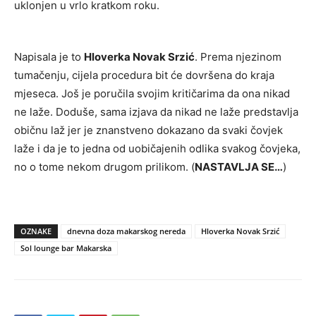
uklonjen u vrlo kratkom roku.
Napisala je to
Hloverka Novak Srzić
. Prema njezinom
tumačenju, cijela procedura bit će dovršena do kraja
mjeseca. Još je poručila svojim kritičarima da ona nikad
ne laže. Doduše, sama izjava da nikad ne laže predstavlja
običnu laž jer je znanstveno dokazano da svaki čovjek
laže i da je to jedna od uobičajenih odlika svakog čovjeka,
no o tome nekom drugom prilikom. (
NASTAVLJA SE…
)
OZNAKE
dnevna doza makarskog nereda
Hloverka Novak Srzić
Sol lounge bar Makarska