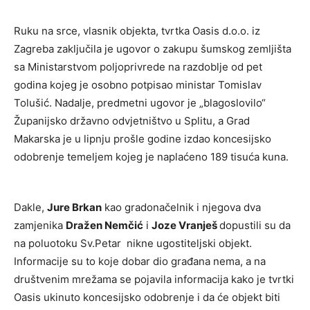
Ruku na srce, vlasnik objekta, tvrtka Oasis d.o.o. iz
Zagreba zaključila je ugovor o zakupu šumskog zemljišta
sa Ministarstvom poljoprivrede na razdoblje od pet
godina kojeg je osobno potpisao ministar Tomislav
Tolušić. Nadalje, predmetni ugovor je „blagoslovilo“
Županijsko državno odvjetništvo u Splitu, a Grad
Makarska je u lipnju prošle godine izdao koncesijsko
odobrenje temeljem kojeg je naplaćeno 189 tisuća kuna.
Dakle,
Jure Brkan
kao gradonačelnik i njegova dva
zamjenika
Dražen Nemčić
i
Joze Vranješ
dopustili su da
na poluotoku Sv.Petar nikne ugostiteljski objekt.
Informacije su to koje dobar dio građana nema, a na
društvenim mrežama se pojavila informacija kako je tvrtki
Oasis ukinuto koncesijsko odobrenje i da će objekt biti