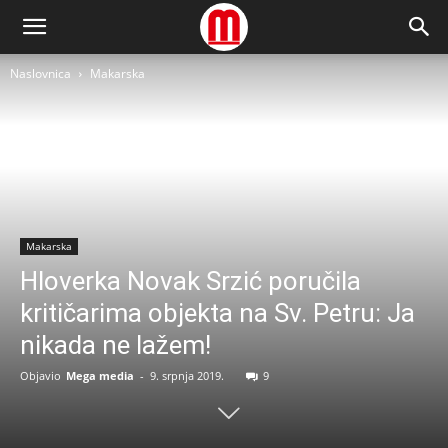
Naslovnica
Makarska
Makarska
Hloverka Novak Srzić poručila
kritičarima objekta na Sv. Petru: Ja
nikada ne lažem!
Objavio
Mega media
-
9. srpnja 2019.
9