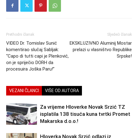
Prethodni članak
Sljedeći članak
VIDEO Dr. Tomislav Sunić
EKSKLUZIVNO Aluminij Mostar
komentirao slučaj Sabljak:
prelazi u vlasništvo Republike
“Capo di tutti capi je Plenković,
Srpske!
on je spriječio DORH da
procesuira Joška Paru!”
VEZANI ČLANCI
VIŠE OD AUTORA
Za vrijeme Hloverke Novak Srzić TZ
isplatila 138 tisuća kuna tvrtki Promet
Makarska d.o.o.!
Hloverka Novak Srzić odlazi iz