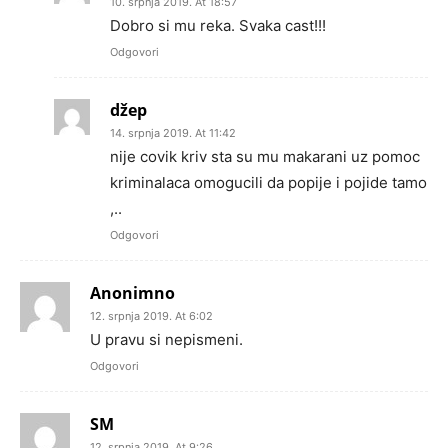
10. srpnja 2019. At 18:57
Dobro si mu reka. Svaka cast!!!
Odgovori
džep
14. srpnja 2019. At 11:42
nije covik kriv sta su mu makarani uz pomoc
kriminalaca omogucili da popije i pojide tamo
,..
Odgovori
Anonimno
12. srpnja 2019. At 6:02
U pravu si nepismeni.
Odgovori
SM
12. srpnja 2019. At 9:26