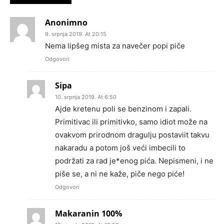
Anonimno
9. srpnja 2019. At 20:15
Nema lipšeg mista za navečer popi piče
Odgovori
Sipa
10. srpnja 2019. At 6:50
Ajde kretenu poli se benzinom i zapali.
Primitivac ili primitivko, samo idiot može na
ovakvom prirodnom dragulju postaviit takvu
nakaradu a potom još veći imbecili to
podržati za rad je*enog pića. Nepismeni, i ne
piše se, a ni ne kaže, piče nego piće!
Odgovori
Makaranin 100%