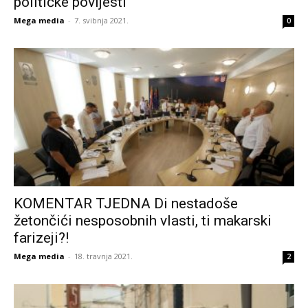
političke povijesti
Mega media
-
7. svibnja 2021.
0
KOMENTAR TJEDNA Di nestadoše
žetončići nesposobnih vlasti, ti makarski
farizeji?!
Mega media
-
18. travnja 2021.
2