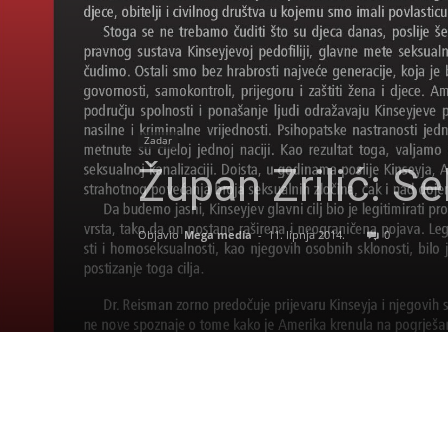
Zadar
Župan Zrilić: S
Objavio
Mega media
-
11. lipnja 2014.
0