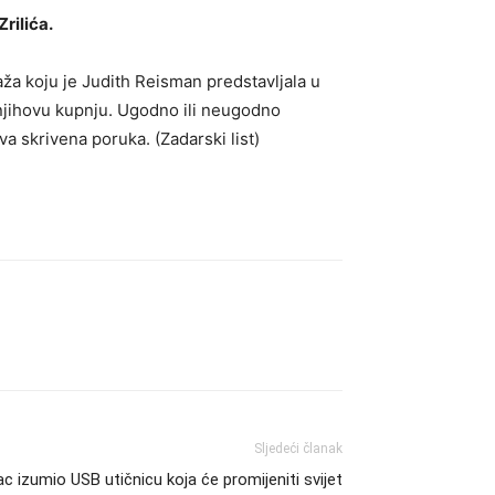
rilića.
aža koju je Judith Reisman predstavljala u
 njihovu kupnju. Ugodno ili neugodno
a skrivena poruka. (Zadarski list)
Sljedeći članak
c izumio USB utičnicu koja će promijeniti svijet