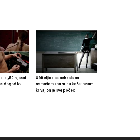
s iz „50 nijansi
Učiteljica se seksala sa
 se dogodilo
osmašem i na sudu kaže: nisam
kriva, on je sve počeo!