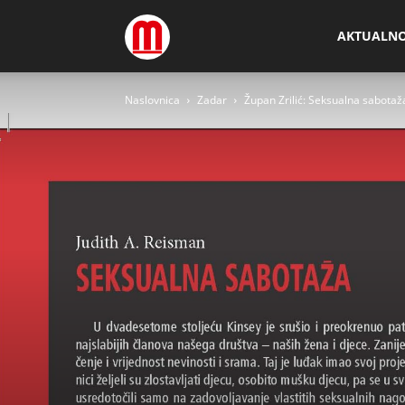
Megamedia
AKTUALN
Naslovnica
Zadar
Župan Zrilić: Seksualna sabota