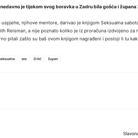
nedavno je tijekom svog boravka u Zadru bila gošća i župana Z
za uspjehe, njihove mentore, darivao je knjigom Seksualna sabot
ith Reisman, a nije poznato koliko je iz proračuna izdvojeno za
 pitali zašto su baš ovom knjigom nagrađeni i postoji li tu kakv
seksualna
sex
Zrilić
župan
Slavona