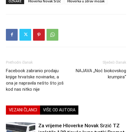
OZNAKE
Hloverka Novak Srzić
Hloverka u zdrav mozak
Prethodni članak
Sljedeći članak
Facebook zabranio prodaju
NAJAVA „Noć biokovskog
knjige hrvatske novinarke, a
krumpira“
ona je napravila nešto što još
kod nas nitko nije
VEZANI ČLANCI
VIŠE OD AUTORA
Za vrijeme Hloverke Novak Srzić TZ