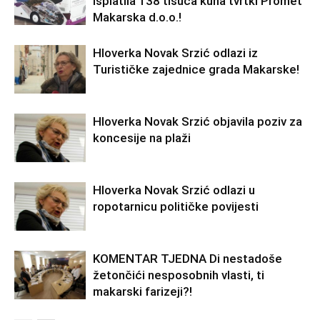
isplatila 138 tisuća kuna tvrtki Promet
Makarska d.o.o.!
Hloverka Novak Srzić odlazi iz
Turističke zajednice grada Makarske!
Hloverka Novak Srzić objavila poziv za
koncesije na plaži
Hloverka Novak Srzić odlazi u
ropotarnicu političke povijesti
KOMENTAR TJEDNA Di nestadoše
žetončići nesposobnih vlasti, ti
makarski farizeji?!