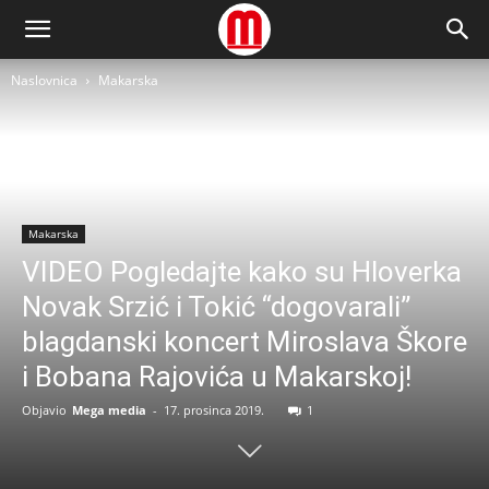
Naslovnica
Makarska
Makarska
VIDEO Pogledajte kako su Hloverka
Novak Srzić i Tokić “dogovarali”
blagdanski koncert Miroslava Škore
i Bobana Rajovića u Makarskoj!
Objavio
Mega media
-
17. prosinca 2019.
1