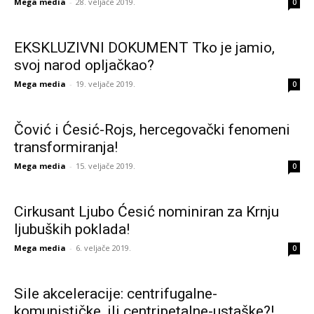
Mega media
-
28. veljače 2019.
0
EKSKLUZIVNI DOKUMENT Tko je jamio,
svoj narod opljačkao?
Mega media
-
19. veljače 2019.
0
Čović i Ćesić-Rojs, hercegovački fenomeni
transformiranja!
Mega media
-
15. veljače 2019.
0
Cirkusant Ljubo Ćesić nominiran za Krnju
ljubuških poklada!
Mega media
-
6. veljače 2019.
0
Sile akceleracije: centrifugalne-
komunističke, ili centripetalne-ustaške?!