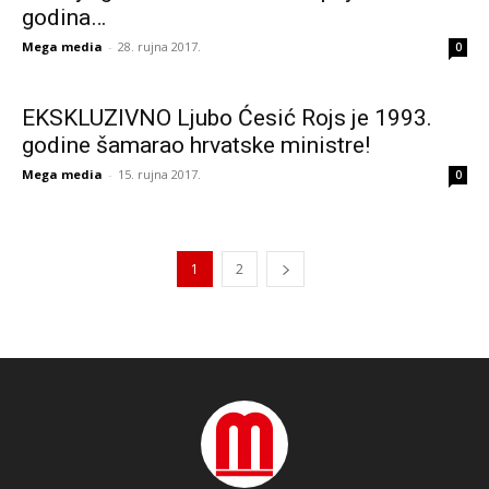
godina…
Mega media
-
28. rujna 2017.
0
EKSKLUZIVNO Ljubo Ćesić Rojs je 1993.
godine šamarao hrvatske ministre!
Mega media
-
15. rujna 2017.
0
1
2