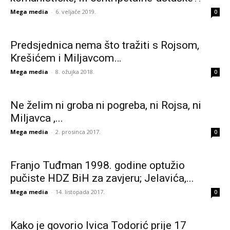
Mega media
-
6. veljače 2019.
0
Predsjednica nema što tražiti s Rojsom,
Krešićem i Miljavcom…
Mega media
-
8. ožujka 2018.
0
Ne želim ni groba ni pogreba, ni Rojsa, ni
Miljavca ,...
Mega media
-
2. prosinca 2017.
0
Franjo Tuđman 1998. godine optužio
pučiste HDZ BiH za zavjeru; Jelavića,...
Mega media
-
14. listopada 2017.
0
Kako je govorio Ivica Todorić prije 17