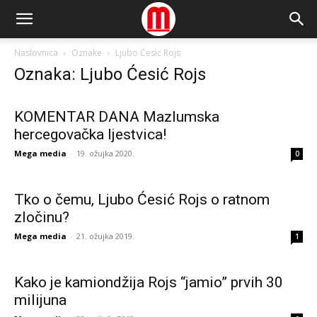
Naslovnica
Oznake
Ljubo Ćesić Rojs
Oznaka: Ljubo Ćesić Rojs
KOMENTAR DANA Mazlumska
hercegovačka ljestvica!
Mega media
-
19. ožujka 2020.
0
Tko o čemu, Ljubo Ćesić Rojs o ratnom
zločinu?
Mega media
-
21. ožujka 2019.
1
Kako je kamiondžija Rojs “jamio” prvih 30
milijuna