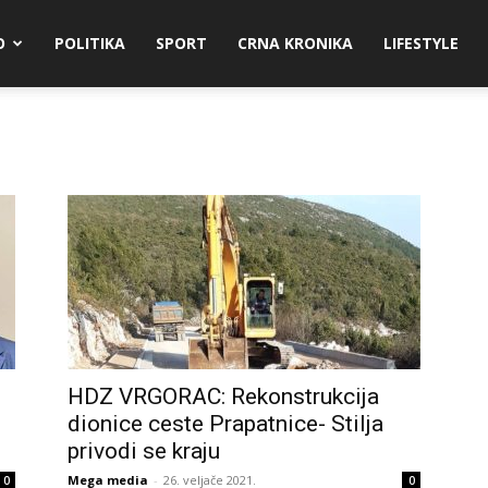
O
POLITIKA
SPORT
CRNA KRONIKA
LIFESTYLE
HDZ VRGORAC: Rekonstrukcija
dionice ceste Prapatnice- Stilja
privodi se kraju
Mega media
-
26. veljače 2021.
0
0