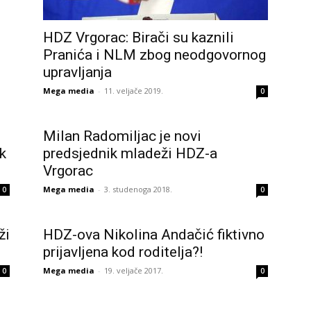
HDZ Vrgorac: Birači su kaznili
Pranića i NLM zbog neodgovornog
upravljanja
Mega media
-
11. veljače 2019.
0
Milan Radomiljac je novi
k
predsjednik mladeži HDZ-a
Vrgorac
Mega media
-
3. studenoga 2018.
0
0
ži
HDZ-ova Nikolina Andačić fiktivno
prijavljena kod roditelja?!
Mega media
-
19. veljače 2017.
0
0