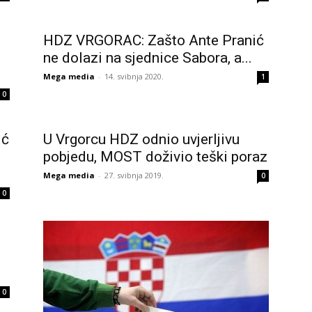
HDZ VRGORAC: Zašto Ante Pranić
ne dolazi na sjednice Sabora, a...
Mega media
-
14. svibnja 2020.
1
0
ić
U Vrgorcu HDZ odnio uvjerljivu
pobjedu, MOST doživio teški poraz
Mega media
-
27. svibnja 2019.
0
0
0