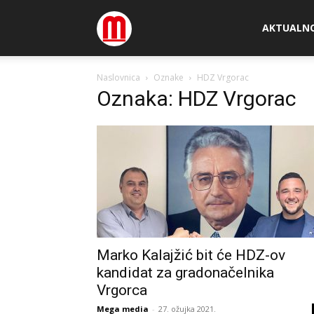
Megamedia
AKTUALN
Naslovnica
Oznake
HDZ Vrgorac
Oznaka: HDZ Vrgorac
Marko Kalajžić bit će HDZ-ov
kandidat za gradonačelnika
Vrgorca
Mega media
-
27. ožujka 2021.