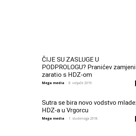
ČIJE SU ZASLUGE U
PODPROLOGU? Pranićev zamjeni
zaratio s HDZ-om
Mega media
-
8. veljače 2019.
Sutra se bira novo vodstvo mlade
HDZ-a u Vrgorcu
Mega media
-
1. studenoga 2018.