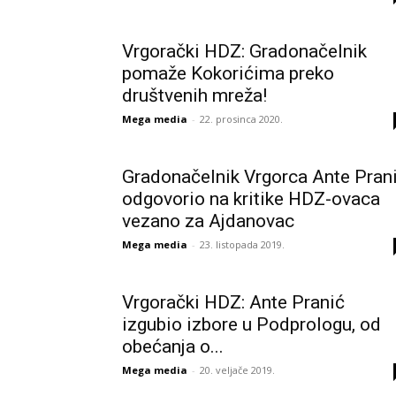
Vrgorački HDZ: Gradonačelnik
pomaže Kokorićima preko
društvenih mreža!
Mega media
-
22. prosinca 2020.
Gradonačelnik Vrgorca Ante Pran
odgovorio na kritike HDZ-ovaca
vezano za Ajdanovac
Mega media
-
23. listopada 2019.
Vrgorački HDZ: Ante Pranić
izgubio izbore u Podprologu, od
obećanja o...
Mega media
-
20. veljače 2019.